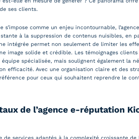
e est-elle en mesure de générer ? Ce panorama offre
de ses clients.
igne s’impose comme un enjeu incontournable, l’agen
nstante à la suppression de contenus nuisibles, en pa
he intégrée permet non seulement de limiter les effet
ne image solide et crédible. Les témoignages clients 
équipe spécialisée, mais soulignent également la né
 efficacité. Avec une organisation claire et des st
éférence pour ceux qui souhaitent reprendre le cont
aux de l’agence e-réputation Ki
de services adaptés à la complexité croissante de la