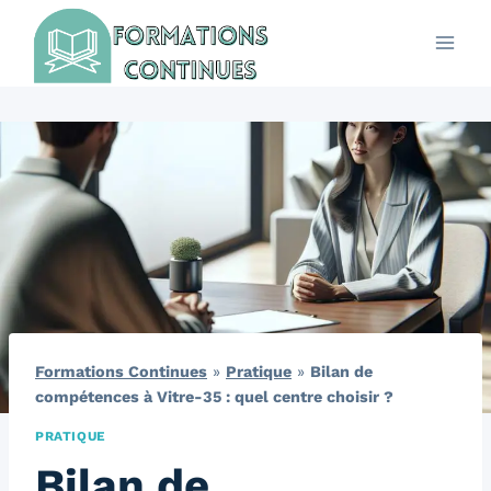
Aller
au
contenu
Formations Continues
»
Pratique
»
Bilan de
compétences à Vitre-35 : quel centre choisir ?
PRATIQUE
Bilan de