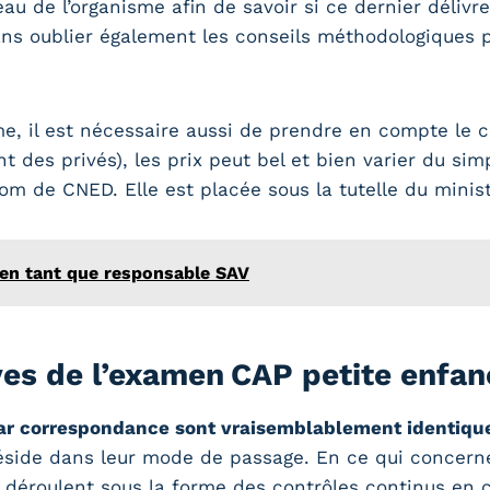
veau de l’organisme afin de savoir si ce dernier déliv
ans oublier également les conseils méthodologiques p
sme, il est nécessaire aussi de prendre en compte le c
t des privés), les prix peut bel et bien varier du simpl
m de CNED. Elle est placée sous la tutelle du minist
en tant que responsable SAV
ves de l’examen CAP petite enfan
par correspondance sont vraisemblablement identiqu
réside dans leur mode de passage. En ce qui concerne
e déroulent sous la forme des contrôles continus en 