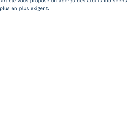
t article vous propose un aperçu des atouts indispens
lus en plus exigent.