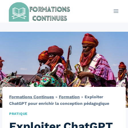
Aller
au
contenu
Formations Continues
»
Formation
»
Exploiter
ChatGPT pour enrichir la conception pédagogique
PRATIQUE
Exploiter ChatGPT