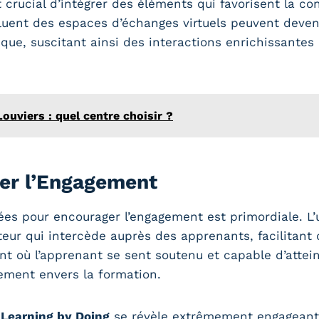
 crucial d’intégrer des éléments qui favorisent la co
luent des espaces d’échanges virtuels peuvent deveni
ue, suscitant ainsi des interactions enrichissantes e
ouviers : quel centre choisir ?
ser l’Engagement
ées pour encourager l’engagement est primordiale. L
eur qui intercède auprès des apprenants, facilitant
nt où l’apprenant se sent soutenu et capable d’attei
gement envers la formation.
e
Learning by Doing
se révèle extrêmement engageant