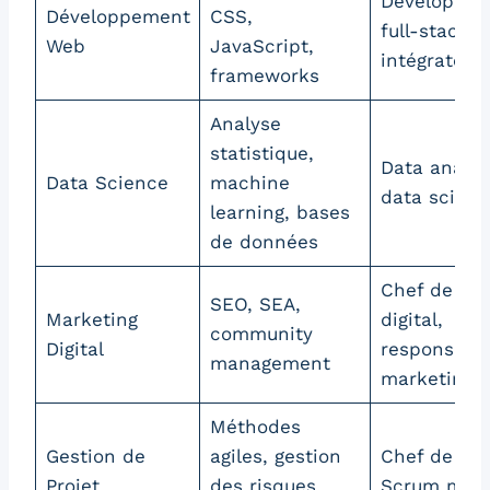
Développeu
Développement
CSS,
full-stack,
Web
JavaScript,
intégrateur
frameworks
Analyse
statistique,
Data analys
Data Science
machine
data scienti
learning, bases
de données
Chef de pro
SEO, SEA,
Marketing
digital,
community
Digital
responsabl
management
marketing
Méthodes
Gestion de
agiles, gestion
Chef de pro
Projet
des risques,
Scrum mast