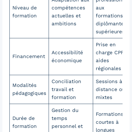
Niveau de
compétences
aux
formation
actuelles et
formations
ambitions
diplômantes
supérieures
Prise en
Accessibilité
charge CPF,
Financement
économique
aides
régionales
Conciliation
Sessions à
Modalités
travail et
distance ou
pédagogiques
formation
mixtes
Gestion du
Formations
Durée de
temps
courtes à
formation
personnel et
longues