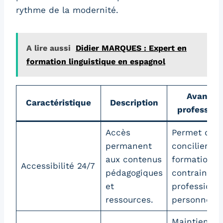
rythme de la modernité.
A lire aussi
Didier MARQUES : Expert en
formation linguistique en espagnol
Avantag
Caractéristique
Description
profession
Accès
Permet de
permanent
concilier
aux contenus
formation e
Accessibilité 24/7
pédagogiques
contraintes
et
professionn
ressources.
personnelle
Maintien de