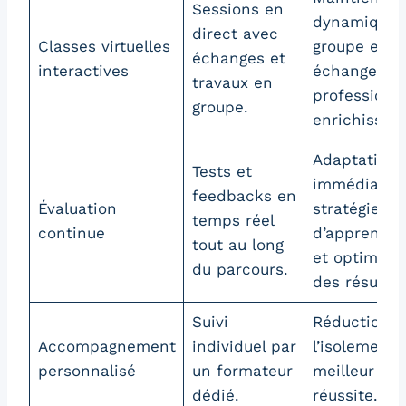
Sessions en
dynamique 
direct avec
Classes virtuelles
groupe et
échanges et
interactives
échanges
travaux en
professionn
groupe.
enrichissant
Adaptation
Tests et
immédiate 
feedbacks en
Évaluation
stratégies
temps réel
continue
d’apprentis
tout au long
et optimisat
du parcours.
des résultat
Suivi
Réduction d
Accompagnement
individuel par
l’isolement 
personnalisé
un formateur
meilleur tau
dédié.
réussite.