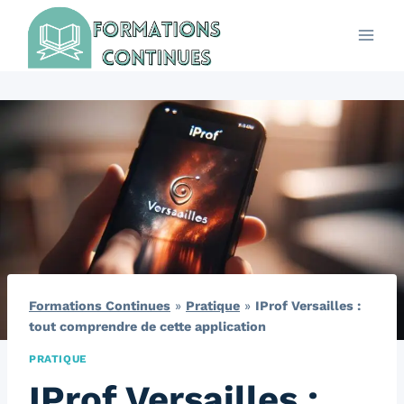
Aller
au
contenu
Formations Continues
»
Pratique
»
IProf Versailles :
tout comprendre de cette application
PRATIQUE
IProf Versailles :