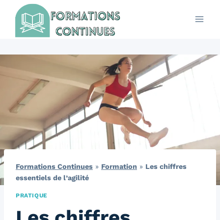
Aller
au
contenu
Formations Continues
»
Formation
»
Les chiffres
essentiels de l’agilité
PRATIQUE
Les chiffres