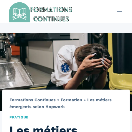
Aller
au
contenu
Formations Continues
»
Formation
»
Les métiers
émergents selon Hopwork
PRATIQUE
Les métiers