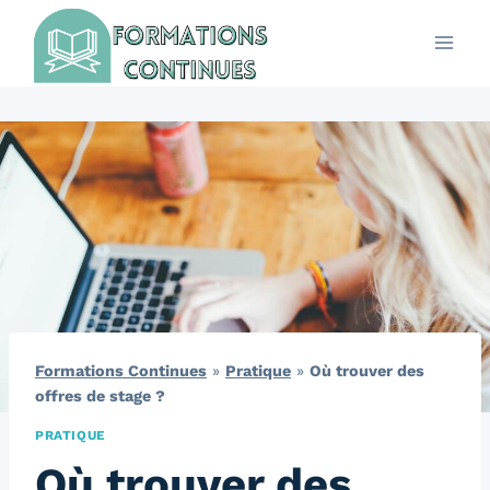
Aller
au
contenu
Formations Continues
»
Pratique
»
Où trouver des
offres de stage ?
PRATIQUE
Où trouver des