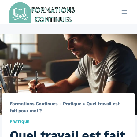
Aller
au
contenu
Formations Continues
»
Pratique
»
Quel travail est
fait pour moi ?
PRATIQUE
Quel travail est fait