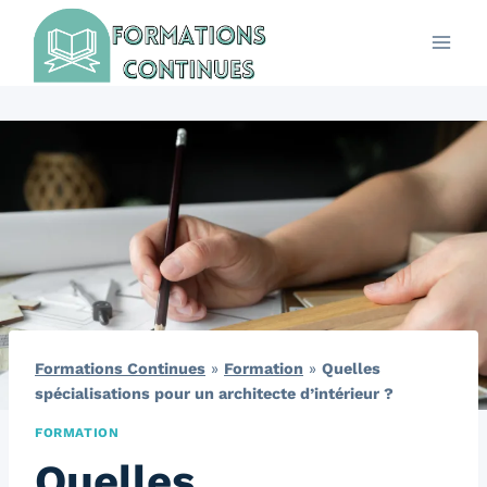
Aller
au
contenu
Formations Continues
»
Formation
»
Quelles
spécialisations pour un architecte d’intérieur ?
FORMATION
Quelles