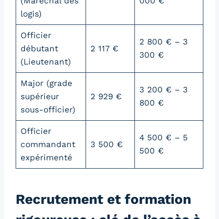
(Maréchal des
000 €
logis)
Officier
2 800 € – 3
débutant
2 117 €
300 €
(Lieutenant)
Major (grade
3 200 € – 3
supérieur
2 929 €
800 €
sous-officier)
Officier
4 500 € – 5
commandant
3 500 €
500 €
expérimenté
Recrutement et formation