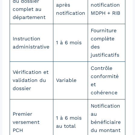
du dossier
après
notification
complet au
notification
MDPH + RIB
département
Fourniture
Instruction
complète
1 à 6 mois
administrative
des
justificatifs
Contrôle
Vérification et
conformité
validation du
Variable
et
dossier
cohérence
Notification
Premier
au
1 à 6 mois
versement
bénéficiaire
au total
PCH
du montant