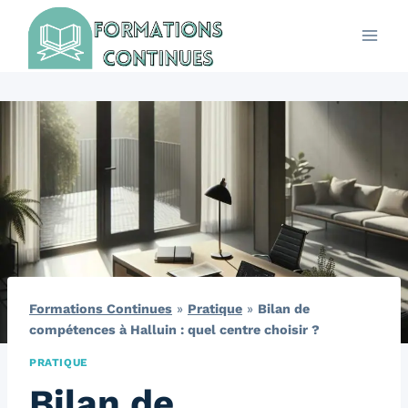
Aller
au
contenu
Formations Continues
»
Pratique
»
Bilan de
compétences à Halluin : quel centre choisir ?
PRATIQUE
Bilan de