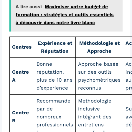
A lire aussi
Maximiser votre budget de
formation : stratégies et outils essentiels
à découvrir dans notre livre blanc
Expérience et
Méthodologie et
Ac
Centres
Réputation
Approche
Bonne
Approche basée
Ac
Centre
réputation,
sur des outils
in
A
plus de 10 ans
psychométriques
au
d’expérience
reconnus
pr
Recommandé
Méthodologie
par de
inclusive
Su
Centre
nombreux
intégrant des
av
B
professionnels
entretiens
dé