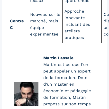
locaux
approfondis
Approche
Nouveau sur le
Co
innovante
Centre
marché, mais
di
incluant des
C
équipe
un
ateliers
expérimentée
co
pratiques
Martin Lassale
Martin est ce que l'on
peut appeler un expert
de la formation. Doté
d'un master en
économie et pédagogie
de formation, Martin
propose sur son temps