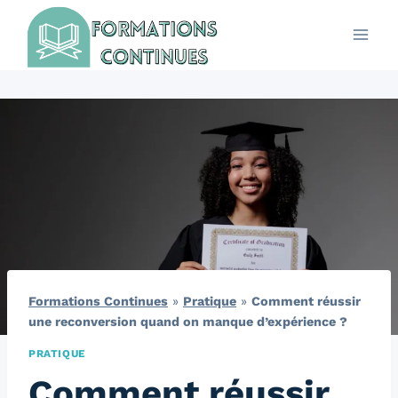
Aller
au
contenu
Formations Continues
»
Pratique
»
Comment réussir
une reconversion quand on manque d’expérience ?
PRATIQUE
Comment réussir