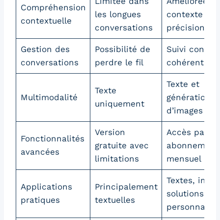
Limitée dans
Améliorée, su
Compréhension
les longues
contexte av
contextuelle
conversations
précision
Gestion des
Possibilité de
Suivi continu
conversations
perdre le fil
cohérent
Texte et
Texte
Multimodalité
génération
uniquement
d’images
Version
Accès par
Fonctionnalités
gratuite avec
abonnement
avancées
limitations
mensuel
Textes, imag
Applications
Principalement
solutions
pratiques
textuelles
personnalisé