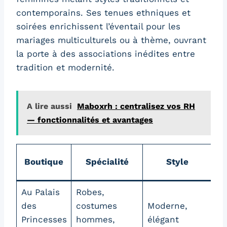
contemporains. Ses tenues ethniques et
soirées enrichissent l’éventail pour les
mariages multiculturels ou à thème, ouvrant
la porte à des associations inédites entre
tradition et modernité.
A lire aussi
Maboxrh : centralisez vos RH
— fonctionnalités et avantages
Boutique
Spécialité
Style
ap
Au Palais
Robes,
des
costumes
Moderne,
Mi
Princesses
hommes,
élégant
ha