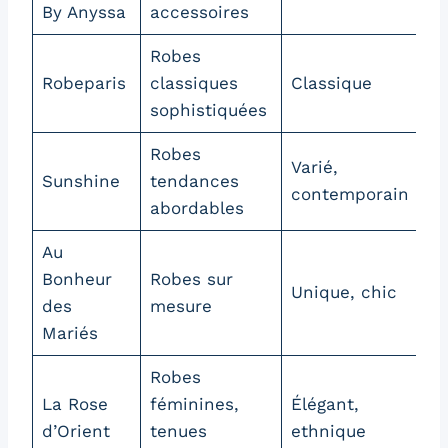
By Anyssa
accessoires
Robes
Robeparis
classiques
Classique
Ha
sophistiquées
Robes
Varié,
Sunshine
tendances
Ba
contemporain
abordables
Au
Bonheur
Robes sur
Unique, chic
Ha
des
mesure
Mariés
Robes
La Rose
féminines,
Élégant,
Ba
d’Orient
tenues
ethnique