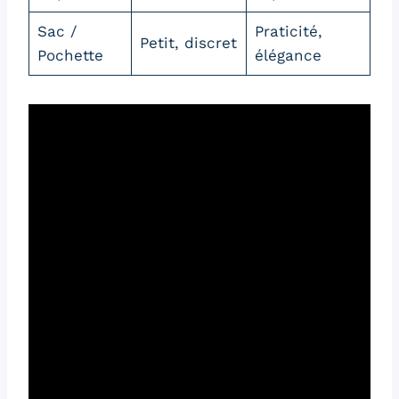
Sac /
Praticité,
Petit, discret
Pochette
élégance