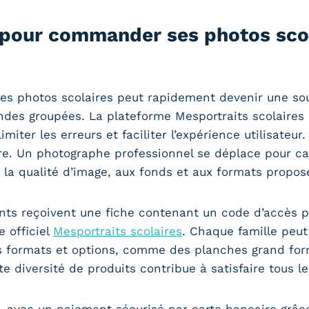
 pour commander ses photos scol
s photos scolaires peut rapidement devenir une sourc
des groupées. La plateforme Mesportraits scolaires
limiter les erreurs et faciliter l’expérience utilisat
ire. Un photographe professionnel se déplace pour c
à la qualité d’image, aux fonds et aux formats propos
ents reçoivent une fiche contenant un code d’accès p
e officiel
Mesportraits scolaires
. Chaque famille peut 
s formats et options, comme des planches grand form
e diversité de produits contribue à satisfaire tous l
é, avec un paiement sécurisé par carte bancaire grâce