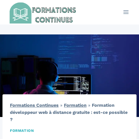
Aller
au
contenu
Formations Continues
»
Formation
»
Formation
développeur web à distance gratuite : est-ce possible
?
FORMATION