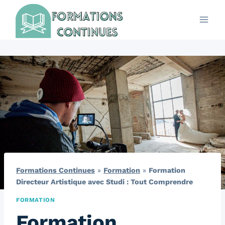
Aller
au
contenu
Formations Continues
»
Formation
»
Formation
Directeur Artistique avec Studi : Tout Comprendre
FORMATION
Formation