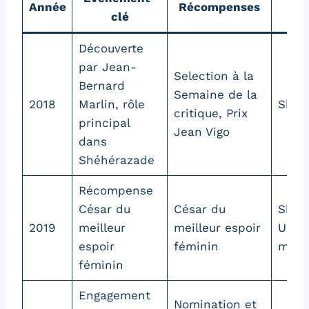
Année
Récompenses
clé
imp
Découverte
par Jean-
Selection à la
Bernard
Semaine de la
2018
Marlin, rôle
Shéh
critique, Prix
principal
Jean Vigo
dans
Shéhérazade
Récompense
César du
César du
Shéh
2019
meilleur
meilleur espoir
Une 
espoir
féminin
moi
féminin
Engagement
Nomination et