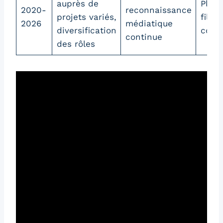
auprès de
Plusi
2020-
reconnaissance
projets variés,
films
2026
médiatique
diversification
colla
continue
des rôles