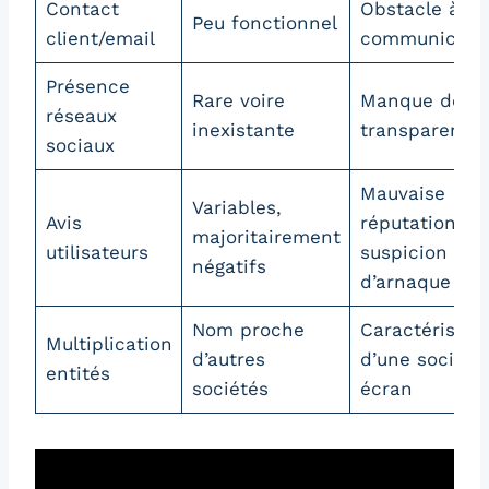
Contact
Obstacle à la
Peu fonctionnel
client/email
communicati
Présence
Rare voire
Manque de
réseaux
inexistante
transparence
sociaux
Mauvaise
Variables,
Avis
réputation ou
majoritairement
utilisateurs
suspicion
négatifs
d’arnaque
Nom proche
Caractéristiq
Multiplication
d’autres
d’une société
entités
sociétés
écran