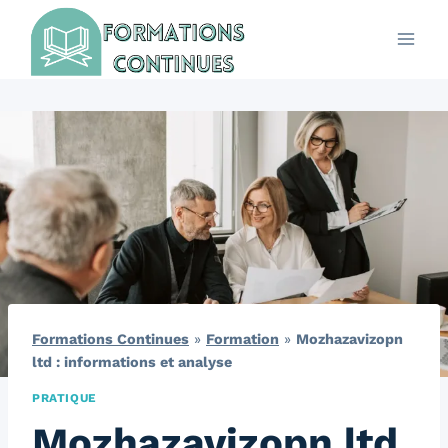
Aller
au
contenu
Formations Continues
»
Formation
»
Mozhazavizopn
ltd : informations et analyse
PRATIQUE
Mozhazavizopn ltd