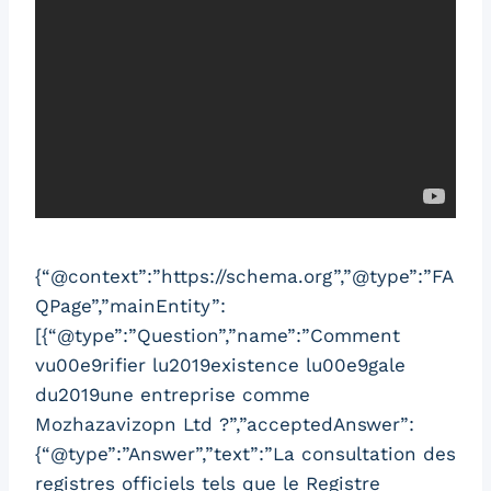
{“@context”:”https://schema.org”,”@type”:”FA
QPage”,”mainEntity”:
[{“@type”:”Question”,”name”:”Comment
vu00e9rifier lu2019existence lu00e9gale
du2019une entreprise comme
Mozhazavizopn Ltd ?”,”acceptedAnswer”:
{“@type”:”Answer”,”text”:”La consultation des
registres officiels tels que le Registre