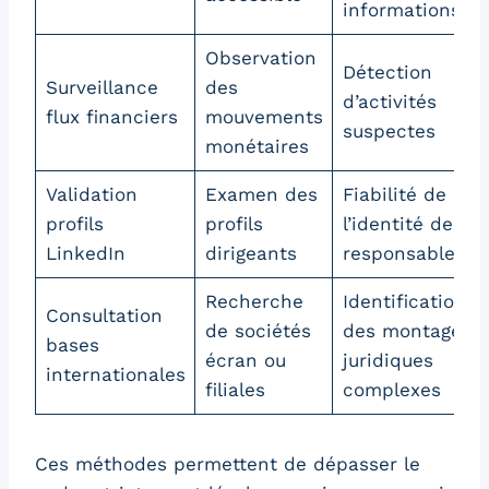
informations
Observation
Détection
Surveillance
des
d’activités
flux financiers
mouvements
suspectes
monétaires
Validation
Examen des
Fiabilité de
profils
profils
l’identité des
LinkedIn
dirigeants
responsables
Recherche
Identification
Consultation
de sociétés
des montages
bases
écran ou
juridiques
internationales
filiales
complexes
Ces méthodes permettent de dépasser le