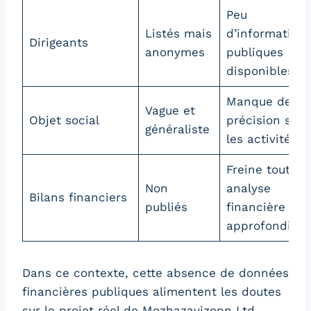
Peu
Listés mais
d’information
Dirigeants
anonymes
publiques
disponibles
Manque de
Vague et
Objet social
précision sur
généraliste
les activités
Freine toute
Non
analyse
Bilans financiers
publiés
financière
approfondie
Dans ce contexte, cette absence de données
financières publiques alimentent les doutes
sur le projet réel de Mozhazavizopn Ltd,