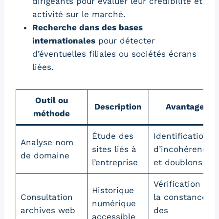
dirigeants pour évaluer leur crédibilité et
activité sur le marché.
Recherche dans des bases
internationales
pour détecter
d’éventuelles filiales ou sociétés écrans
liées.
Outil ou
Description
Avantage
méthode
Étude des
Identification
Analyse nom
sites liés à
d’incohérences
de domaine
l’entreprise
et doublons
Vérification de
Historique
Consultation
la constance
numérique
archives web
des
accessible