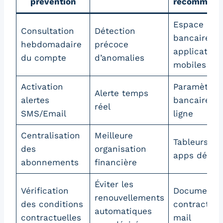
prévention
recommand
Espace clie
Consultation
Détection
bancaire,
hebdomadaire
précoce
application
du compte
d’anomalies
mobiles
Activation
Paramètres
Alerte temps
alertes
bancaires 
réel
SMS/Email
ligne
Centralisation
Meilleure
Tableurs,
des
organisation
apps dédié
abonnements
financière
Éviter les
Vérification
Documents
renouvellements
des conditions
contractuel
automatiques
contractuelles
mail