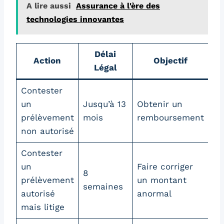
A lire aussi
Assurance à l'ère des
technologies innovantes
Délai
Action
Objectif
Légal
Contester
un
Jusqu’à 13
Obtenir un
prélèvement
mois
remboursement
non autorisé
Contester
un
Faire corriger
8
prélèvement
un montant
semaines
autorisé
anormal
mais litige