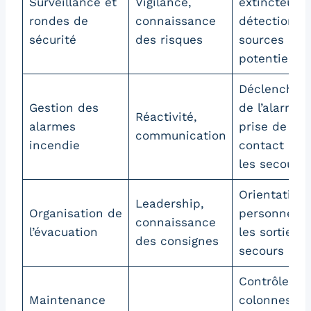
Surveillance et
Vigilance,
extincteurs,
rondes de
connaissance
détection d
sécurité
des risques
sources
potentielles
Déclenchem
Gestion des
de l’alarme,
Réactivité,
alarmes
prise de
communication
incendie
contact ave
les secours
Orientation
Leadership,
Organisation de
personnes v
connaissance
l’évacuation
les sorties 
des consignes
secours
Contrôle de
Maintenance
colonnes