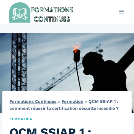
Aller
au
contenu
Formations Continues
»
Formation
»
QCM SSIAP 1 :
comment réussir la certification sécurité incendie ?
FORMATION
QCM SSIAP 1 :