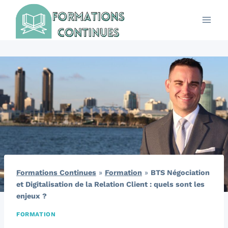
Aller
au
contenu
Formations Continues
»
Formation
»
BTS Négociation
et Digitalisation de la Relation Client : quels sont les
enjeux ?
FORMATION