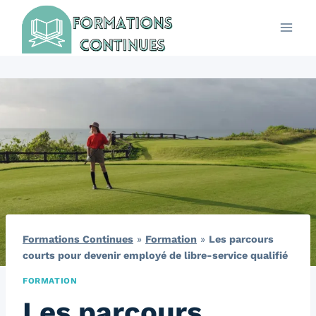
Aller
au
contenu
Formations Continues
»
Formation
»
Les parcours
courts pour devenir employé de libre-service qualifié
FORMATION
Les parcours