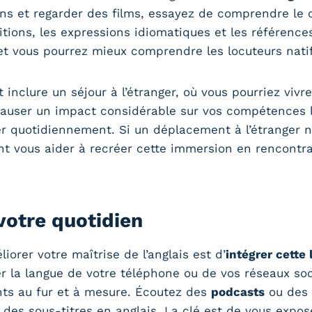
ons et regarder des films, essayez de comprendre le c
tions, les expressions idiomatiques et les références
et vous pourrez mieux comprendre les locuteurs natif
 inclure un séjour à l’étranger, où vous pourriez vi
causer un impact considérable sur vos compétences l
er quotidiennement. Si un déplacement à l’étranger 
nt vous aider à recréer cette immersion en rencontr
 votre quotidien
orer votre maîtrise de l’anglais est d’
intégrer cette
r la langue de votre téléphone ou de vos réseaux so
nts au fur et à mesure. Écoutez des
podcasts
ou des 
 des sous-titres en anglais. La clé est de vous expos